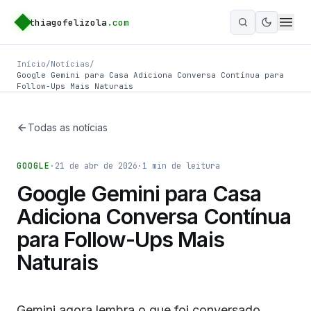
thiagofelizola
.com
Ativar m
Início
/
Notícias
/
Google Gemini para Casa Adiciona Conversa Contínua para
Follow-Ups Mais Naturais
Todas as notícias
GOOGLE
·
21 de abr de 2026
·
1
min de leitura
Google Gemini para Casa
Adiciona Conversa Contínua
para Follow-Ups Mais
Naturais
Gemini agora lembra o que foi conversado