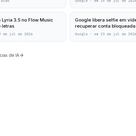
 dias
Google
·
em 29 de jul de 202
 Lyria 3.5 no Flow Music
Google libera selfie em víd
 letras
recuperar conta bloqueada
9 de jul de 2026
Google
·
em 23 de jul de 202
cias de IA