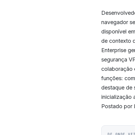
Desenvolvedo
navegador se
disponível e
de contexto d
Enterprise g
segurança VP
colaboração 
funções: com
destaque de 
inicialização
Postado por 
DE ONDE VE