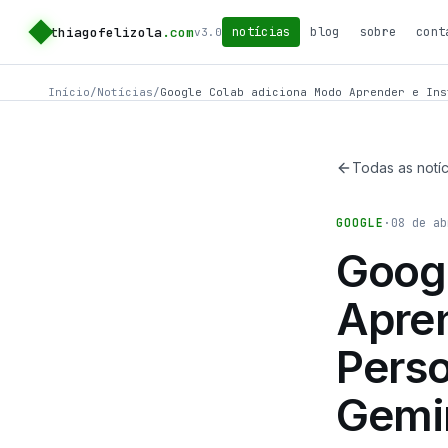
thiagofelizola
.com
notícias
blog
sobre
cont
v3.0
Início
/
Notícias
/
Google Colab adiciona Modo Aprender e Ins
Todas as notíc
GOOGLE
·
08 de ab
Goog
Apren
Perso
Gemi