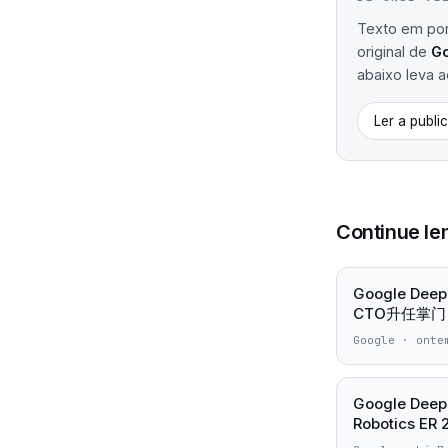
Texto em port
original de
G
abaixo leva ao
Ler a publi
Continue le
Google D
CTO升任掌门
Google
·
onte
Google Deep
Robotics ER 