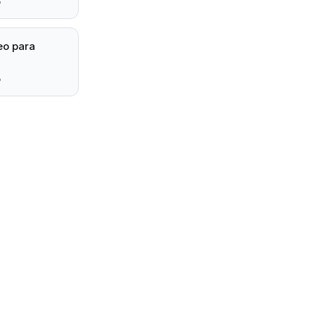
6
eo para
6