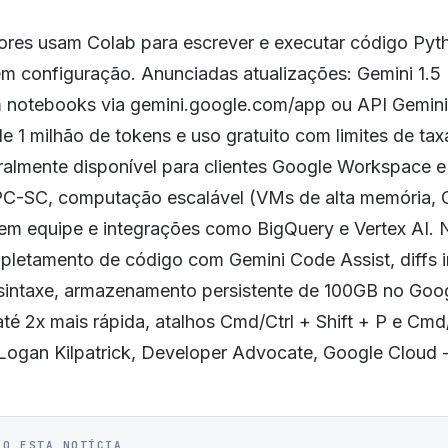
res usam Colab para escrever e executar código Pyt
m configuração. Anunciadas atualizações: Gemini 1.5 
m notebooks via gemini.google.com/app ou API Gemini
e 1 milhão de tokens e uso gratuito com limites de tax
eralmente disponível para clientes Google Workspace 
C-SC, computação escalável (VMs de alta memória, 
em equipe e integrações como BigQuery e Vertex AI.
pletamento de código com Gemini Code Assist, diffs i
sintaxe, armazenamento persistente de 100GB no Goog
 até 2x mais rápida, atalhos Cmd/Ctrl + Shift + P e Cmd/
Logan Kilpatrick, Developer Advocate, Google Cloud -
IO ESTA NOTÍCIA