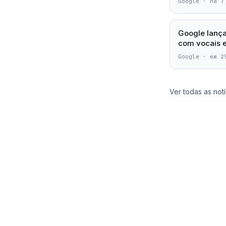
Google
·
há 7
Google lança
com vocais e
Google
·
em 2
Ver todas as notí