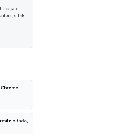
ublicação
erir, o link
o Chrome
mite ditado,