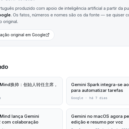
uguês produzido com apoio de inteligência artificial a partir da p
oogle
. Os fatos, números e nomes são os da fonte — se quiser conf
 original.
cação original em
Google
ndo
eepMind换帅：创始人转任主席，
Gemini Spark integra-se a
para automatizar tarefas
m
Google
·
há 7 dias
Mind lança Gemini
Gemini no macOS agora per
2 com colaboração
edição e resumo por voz