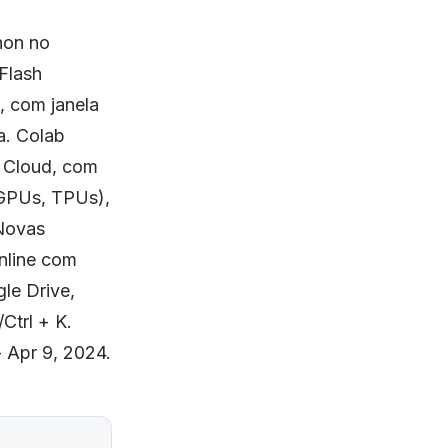
hon no
Flash
, com janela
a. Colab
e Cloud, com
GPUs, TPUs),
 Novas
nline com
le Drive,
Ctrl + K.
 Apr 9, 2024.