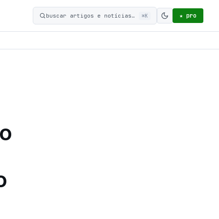
★ pro
buscar artigos e notícias…
⌘K
Ativar modo c
do
o