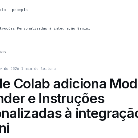
ato
prompts
truções Personalizadas à integração Gemini
ias
r de 2026
·
1
min de leitura
le Colab adiciona Mo
der e Instruções
nalizadas à integraçã
ni