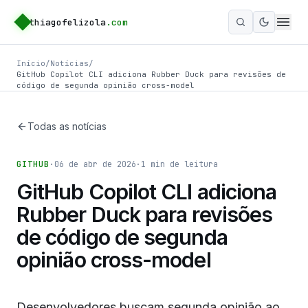
thiagofelizola
.com
Ativar m
Início
/
Notícias
/
GitHub Copilot CLI adiciona Rubber Duck para revisões de
código de segunda opinião cross-model
Todas as notícias
GITHUB
·
06 de abr de 2026
·
1
min de leitura
GitHub Copilot CLI adiciona
Rubber Duck para revisões
de código de segunda
opinião cross-model
Desenvolvedores buscam segunda opinião ao