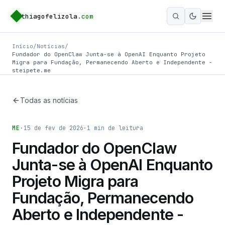
thiagofelizola
.com
Ativar m
Início
/
Notícias
/
Fundador do OpenClaw Junta-se à OpenAI Enquanto Projeto
Migra para Fundação, Permanecendo Aberto e Independente -
steipete.me
Todas as notícias
ME
·
15 de fev de 2026
·
1
min de leitura
Fundador do OpenClaw
Junta-se à OpenAI Enquanto
Projeto Migra para
Fundação, Permanecendo
Aberto e Independente -