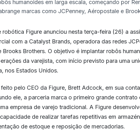
robôs humanoides em larga escala, começando por Re
 abrange marcas como JCPenney, Aéropostale e Brook
robótica Figure anunciou nesta terça-feira (26) a ass
cial com a Catalyst Brands, operadora das redes JCP
e Brooks Brothers. O objetivo é implantar robôs huma
erações da varejista, com início previsto para uma u
, nos Estados Unidos.
 feito pelo CEO da Figure, Brett Adcock, em sua conta
undo ele, a parceria marca o primeiro grande contrato
uma empresa de varejo tradicional. A Figure desenvol
apacidade de realizar tarefas repetitivas em armazéns
tação de estoque e reposição de mercadorias.