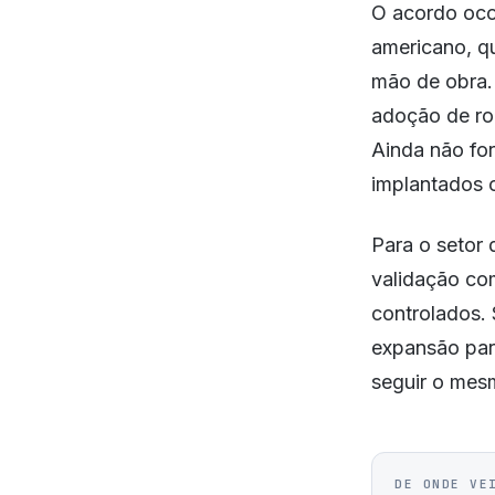
O acordo oco
americano, qu
mão de obra. 
adoção de ro
Ainda não fo
implantados o
Para o setor 
validação co
controlados.
expansão para
seguir o mes
DE ONDE VE