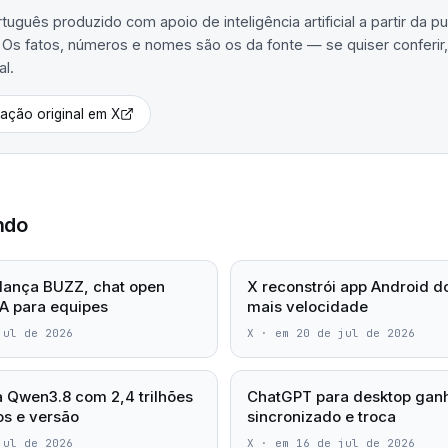
uguês produzido com apoio de inteligência artificial a partir da p
. Os fatos, números e nomes são os da fonte — se quiser conferir, 
al.
cação original em
X
ndo
lança BUZZ, chat open
X reconstrói app Android d
A para equipes
mais velocidade
jul de 2026
X
·
em 20 de jul de 2026
a Qwen3.8 com 2,4 trilhões
ChatGPT para desktop ganh
s e versão
sincronizado e troca
jul de 2026
X
·
em 16 de jul de 2026