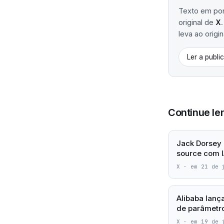
Texto em port
original de
X
leva ao origin
Ler a publi
Continue le
Jack Dorsey 
source com I
X
·
em 21 de 
Alibaba lanç
de parâmetro
X
·
em 19 de 