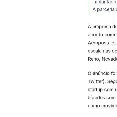
implantar 
A parceria
A empresa de 
acordo comer
Aéropostale 
escala nas op
Reno, Nevada
O anúncio foi
Twitter). Seg
startup com 
bípedes com c
como movimen