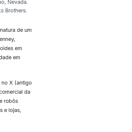
no, Nevada.
s Brothers.
inatura de um
enney,
noides em
nidade em
 no X (antigo
 comercial da
ve robôs
 e lojas,