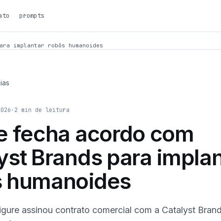
ato
prompts
ara implantar robôs humanoides
ias
2026
·
2
min de leitura
e fecha acordo com
yst Brands para implan
s humanoides
igure assinou contrato comercial com a Catalyst Bran