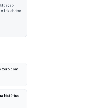
ublicação
o link abaixo
o zero com
a histórico