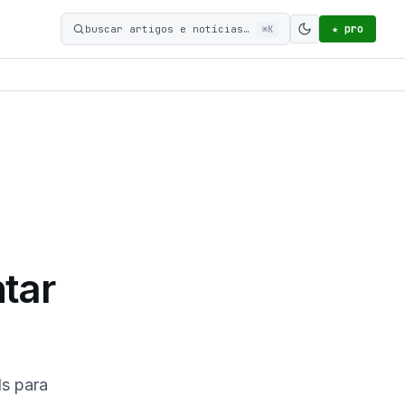
★ pro
buscar artigos e notícias…
⌘K
Ativar modo c
tar
ds para