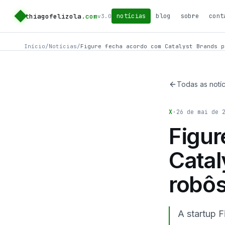
thiagofelizola
.com
notícias
blog
sobre
cont
v3.0
Início
/
Notícias
/
Figure fecha acordo com Catalyst Brands p
Todas as notíc
X
·
26 de mai de 
Figur
Catal
robô
A startup F