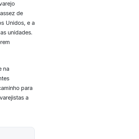
varejo
cassez de
s Unidos, e a
das unidades.
erem
e na
ntes
caminho para
varejistas a