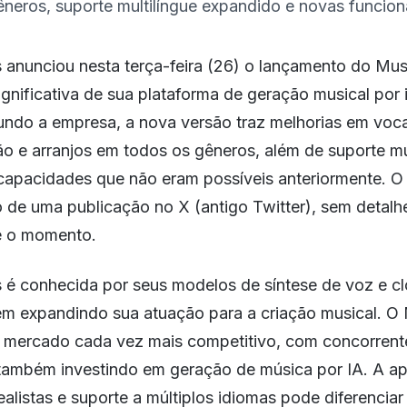
neros, suporte multilíngue expandido e novas funcion
 anunciou nesta terça-feira (26) o lançamento do Mus
ignificativa de sua plataforma de geração musical por i
egundo a empresa, a nova versão traz melhorias em voca
o e arranjos em todos os gêneros, além de suporte mu
capacidades que não eram possíveis anteriormente. O 
o de uma publicação no X (antigo Twitter), sem detalh
té o momento.
 é conhecida por seus modelos de síntese de voz e 
em expandindo sua atuação para a criação musical. O
mercado cada vez mais competitivo, com concorren
também investindo em geração de música por IA. A a
ealistas e suporte a múltiplos idiomas pode diferenciar