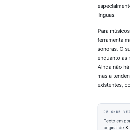
especialmente
línguas.
Para músicos,
ferramenta ma
sonoras. O su
enquanto as 
Ainda não há 
mas a tendên
existentes, c
DE ONDE VE
Texto em port
original de
X