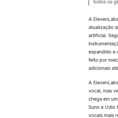
todos os gê
A ElevenLabs
atualização s
artificial. S
instrumentaçã
expandido e 
feito por mei
adicionais a
A ElevenLabs
vocal, mas v
chega em um 
Suno e Udio 
vocais mais r