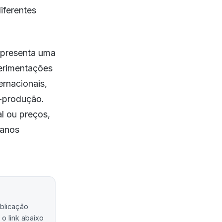
iferentes
epresenta uma
perimentações
ernacionais,
s-produção.
l ou preços,
lanos
ublicação
o link abaixo