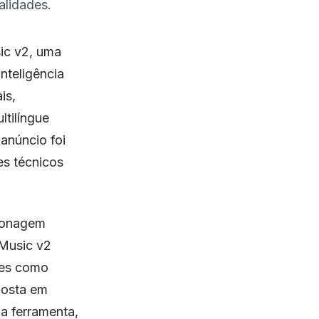
alidades.
ic v2, uma
nteligência
is,
ltilíngue
anúncio foi
es técnicos
clonagem
 Music v2
tes como
posta em
 a ferramenta,