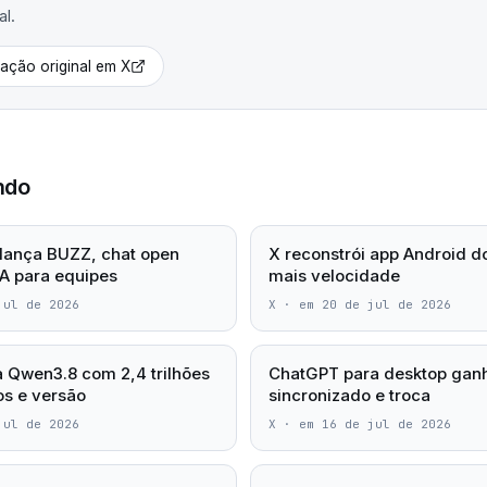
al.
cação original em
X
ndo
lança BUZZ, chat open
X reconstrói app Android d
A para equipes
mais velocidade
jul de 2026
X
·
em 20 de jul de 2026
a Qwen3.8 com 2,4 trilhões
ChatGPT para desktop ganh
s e versão
sincronizado e troca
jul de 2026
X
·
em 16 de jul de 2026