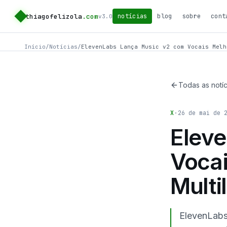
thiagofelizola
.com
notícias
blog
sobre
cont
v3.0
Início
/
Notícias
/
ElevenLabs Lança Music v2 com Vocais Melh
Todas as notíc
X
·
26 de mai de 
Elev
Vocai
Multi
ElevenLabs