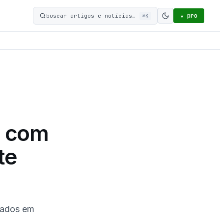
★ pro
buscar artigos e notícias…
⌘K
Ativar modo c
2 com
te
rados em