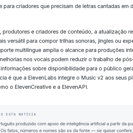
 para criadores que precisam de letras cantadas em d
 produtores e criadores de conteúdo, a atualização r
is versátil para compor trilhas sonoras, jingles ou ex
porte multilíngue amplia o alcance para produções int
melhorias nos vocais podem reduzir o trabalho de pó
informações sobre disponibilidade para o público gera
cia é que a ElevenLabs integre o Music v2 aos seus p
omo o ElevenCreative e a ElevenAPI.
IO ESTA NOTÍCIA
uguês produzido com apoio de inteligência artificial a partir da p
. Os fatos, números e nomes são os da fonte — se quiser conferir, 