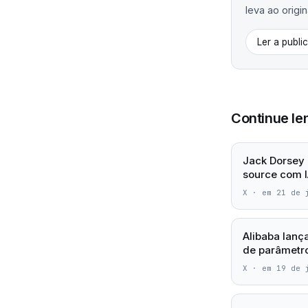
leva ao origin
Ler a publi
Continue le
Jack Dorsey 
source com I
X
·
em 21 de 
Alibaba lanç
de parâmetro
X
·
em 19 de 