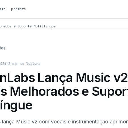
ato
prompts
orados e Suporte Multilíngue
ias
2026
·
2
min de leitura
enLabs Lança Music v
s Melhorados e Supor
língue
 lança Music v2 com vocais e instrumentação aprimo