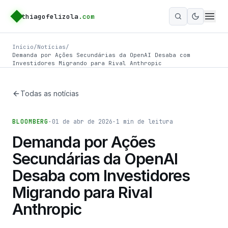
thiagofelizola
.com
Ativar m
Início
/
Notícias
/
Demanda por Ações Secundárias da OpenAI Desaba com
Investidores Migrando para Rival Anthropic
Todas as notícias
BLOOMBERG
·
01 de abr de 2026
·
1
min de leitura
Demanda por Ações
Secundárias da OpenAI
Desaba com Investidores
Migrando para Rival
Anthropic