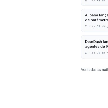
Alibaba lanç
de parâmetro
X
·
em 19 de 
DoorDash lan
agentes de 
X
·
em 15 de 
Ver todas as notí