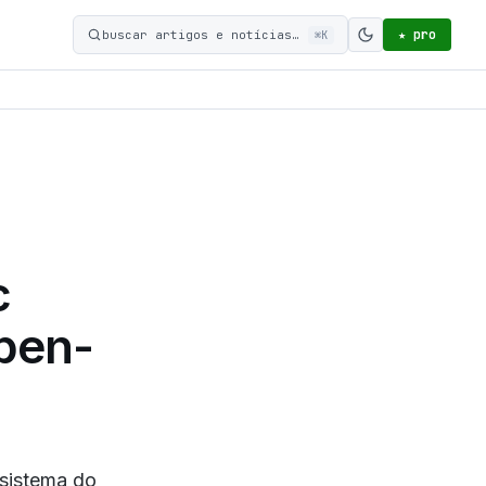
★ pro
buscar artigos e notícias…
⌘K
Ativar modo c
c
pen-
sistema do