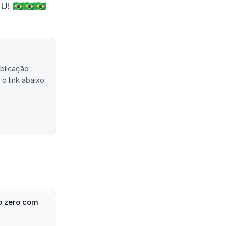
🇧🇷🇧🇷🇧🇷
ublicação
o link abaixo
o zero com