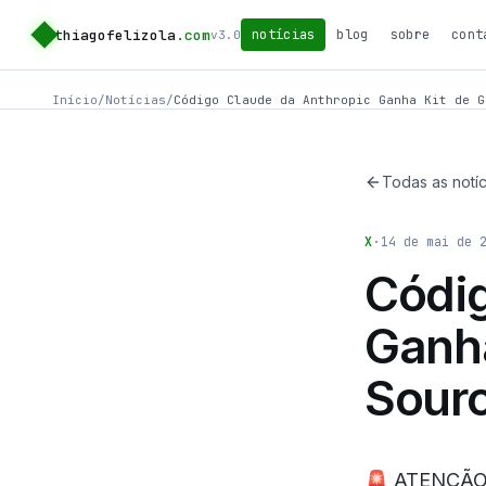
thiagofelizola
.com
notícias
blog
sobre
cont
v3.0
Início
/
Notícias
/
Código Claude da Anthropic Ganha Kit de G
Todas as notíc
X
·
14 de mai de 
Códig
Ganha
Sour
🚨 ATENÇÃO 