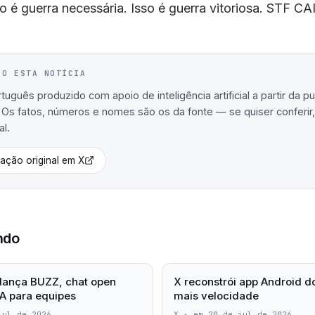
so é guerra necessária. Isso é guerra vitoriosa. STF CAIU! 
IO ESTA NOTÍCIA
uguês produzido com apoio de inteligência artificial a partir da p
. Os fatos, números e nomes são os da fonte — se quiser conferir, 
al.
cação original em
X
ndo
lança BUZZ, chat open
X reconstrói app Android d
A para equipes
mais velocidade
jul de 2026
X
·
em 20 de jul de 2026