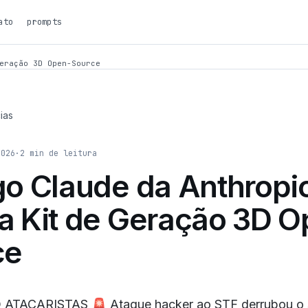
ato
prompts
eração 3D Open-Source
ias
2026
·
2
min de leitura
o Claude da Anthropi
 Kit de Geração 3D O
ce
ATACARISTAS 🚨 Ataque hacker ao STF derrubou o 