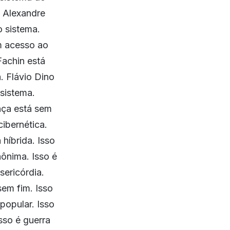
o Alexandre
 sistema.
m acesso ao
Fachin está
. Flávio Dino
sistema.
nça está sem
ibernética.
 híbrida. Isso
nônima. Isso é
sericórdia.
sem fim. Isso
 popular. Isso
Isso é guerra