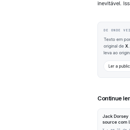
inevitável. Is
DE ONDE VE
Texto em port
original de
X
leva ao origin
Ler a publi
Continue le
Jack Dorsey 
source com I
X
·
em 21 de 