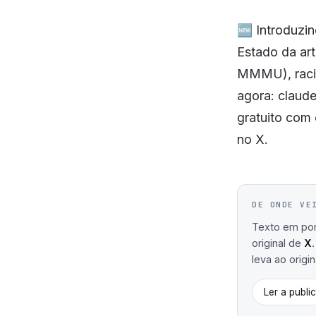
🆕 Introduzin
Estado da ar
MMMU), racio
agora: claud
gratuito com
no X.
DE ONDE VE
Texto em port
original de
X
leva ao origin
Ler a publi