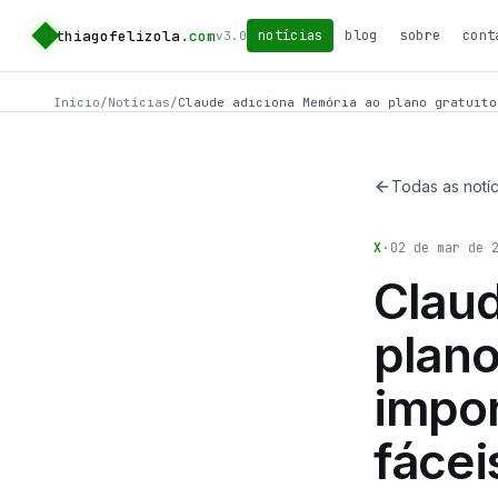
thiagofelizola
.com
notícias
blog
sobre
cont
v3.0
Início
/
Notícias
/
Claude adiciona Memória ao plano gratuito
Todas as notíc
X
·
02 de mar de 
Claud
plano
impor
fácei