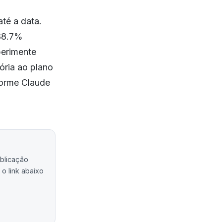
té a data.
(88.7%
erimente
ória ao plano
forme Claude
ublicação
o link abaixo