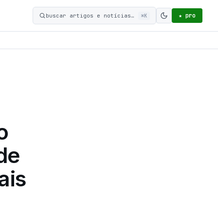
★ pro
buscar artigos e notícias…
⌘K
Ativar modo c
o
de
ais