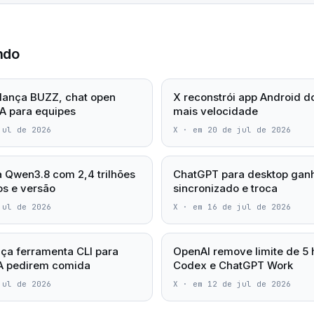
ndo
lança BUZZ, chat open
X reconstrói app Android d
A para equipes
mais velocidade
jul de 2026
X
·
em 20 de jul de 2026
a Qwen3.8 com 2,4 trilhões
ChatGPT para desktop ganh
s e versão
sincronizado e troca
jul de 2026
X
·
em 16 de jul de 2026
ça ferramenta CLI para
OpenAI remove limite de 5 
IA pedirem comida
Codex e ChatGPT Work
jul de 2026
X
·
em 12 de jul de 2026