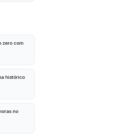
o zero com
a histórico
horas no