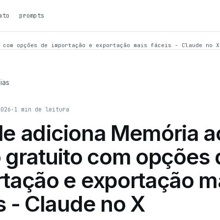
ato
prompts
 com opções de importação e exportação mais fáceis - Claude no X
ias
2026
·
1
min de leitura
e adiciona Memória a
 gratuito com opções 
tação e exportação m
s - Claude no X