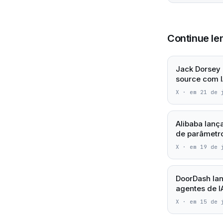
Continue le
Jack Dorsey 
source com I
X
·
em 21 de 
Alibaba lanç
de parâmetro
X
·
em 19 de 
DoorDash lan
agentes de 
X
·
em 15 de 