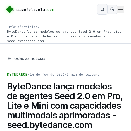
thiagofelizola
.com
Ativar m
Início
/
Notícias
/
ByteDance lança modelos de agentes Seed 2.0 em Pro, Lite
e Mini com capacidades multimodais aprimoradas -
seed.bytedance.com
Todas as notícias
BYTEDANCE
·
14 de fev de 2026
·
1
min de leitura
ByteDance lança modelos
de agentes Seed 2.0 em Pro,
Lite e Mini com capacidades
multimodais aprimoradas -
seed.bytedance.com