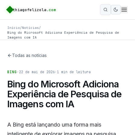
thiagofelizola
.com
Ativar m
Início
/
Notícias
/
Bing do Microsoft Adiciona Experiência de Pesquisa de
Imagens com IA
Todas as notícias
BING
·
22 de mai de 2026
·
1
min de leitura
Bing do Microsoft Adiciona
Experiência de Pesquisa de
Imagens com IA
A Bing está lançando uma forma mais
inteligente de explorar imagens na pesquisa.