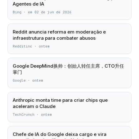
Agentes de IA
Bing
·
em 02 de jun de 2026
Reddit anuncia reforma em moderação e
infraestrutura para combater abusos
Redditinc
·
ontem
Google DeepMind换帅：创始人转任主席，CTO升任
掌门
Google
·
ontem
Anthropic monta time para criar chips que
aceleram o Claude
TechCrunch
·
ontem
Chefe de IA do Google deixa cargo e vira