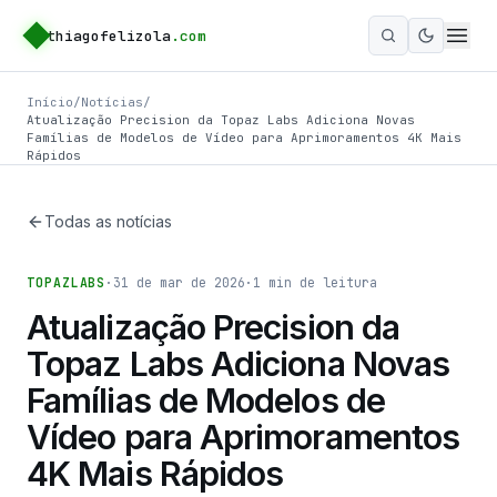
thiagofelizola
.com
Ativar m
Início
/
Notícias
/
Atualização Precision da Topaz Labs Adiciona Novas
Famílias de Modelos de Vídeo para Aprimoramentos 4K Mais
Rápidos
Todas as notícias
TOPAZLABS
·
31 de mar de 2026
·
1
min de leitura
Atualização Precision da
Topaz Labs Adiciona Novas
Famílias de Modelos de
Vídeo para Aprimoramentos
4K Mais Rápidos