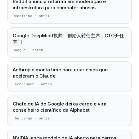
Reddit anuncia reforma em moderação e
infraestrutura para combater abusos
Redditinc
·
ontem
Google DeepMind换帅：创始人转任主席，CTO升任
掌门
Google
·
ontem
Anthropic monta time para criar chips que
aceleram o Claude
TechCrunch
·
ontem
Chefe de IA do Google deixa cargo e vira
conselheiro científico da Alphabet
The Verge
·
ontem
NVIDIA lança modelo de IA aberto para carros