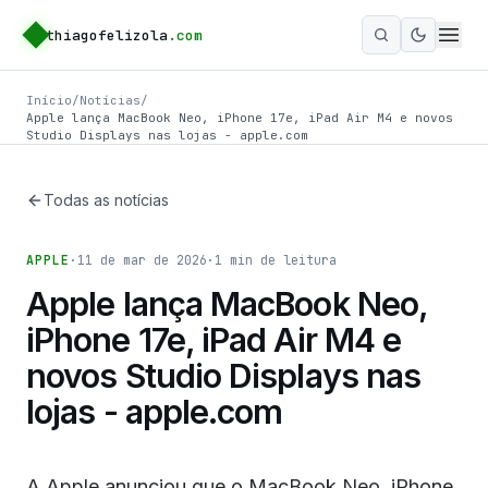
thiagofelizola
.com
Ativar m
Início
/
Notícias
/
Apple lança MacBook Neo, iPhone 17e, iPad Air M4 e novos
Studio Displays nas lojas - apple.com
Todas as notícias
APPLE
·
11 de mar de 2026
·
1
min de leitura
Apple lança MacBook Neo,
iPhone 17e, iPad Air M4 e
novos Studio Displays nas
lojas - apple.com
A Apple anunciou que o MacBook Neo, iPhone