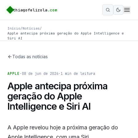
thiagofelizola
.com
Ativar m
Início
/
Notícias
/
Apple antecipa próxima geração do Apple Intelligence e
Siri AI
Todas as notícias
APPLE
·
08 de jun de 2026
·
1
min de leitura
Apple antecipa próxima
geração do Apple
Intelligence e Siri AI
A Apple revelou hoje a próxima geração do
Apple Intelligence, com uma Siri