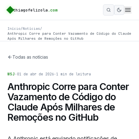
thiagofelizola
.com
Ativar m
Início
/
Notícias
/
Anthropic Corre para Conter Vazamento de Código do Claude
Após Milhares de Remoções no GitHub
Todas as notícias
WSJ
·
01 de abr de 2026
·
1
min de leitura
Anthropic Corre para Conter
Vazamento de Código do
Claude Após Milhares de
Remoções no GitHub
A Anthropic está enviando notificações de