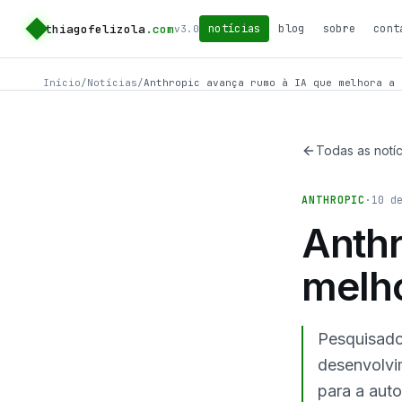
thiagofelizola
.com
notícias
blog
sobre
cont
v3.0
Início
/
Notícias
/
Anthropic avança rumo à IA que melhora a 
Todas as notíc
ANTHROPIC
·
10 d
Anthr
melh
Pesquisado
desenvolvi
para a auto