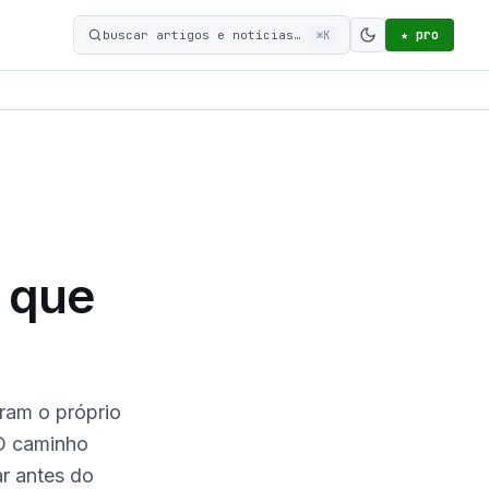
★ pro
buscar artigos e notícias…
⌘K
Ativar modo c
A que
ram o próprio
O caminho
ar antes do