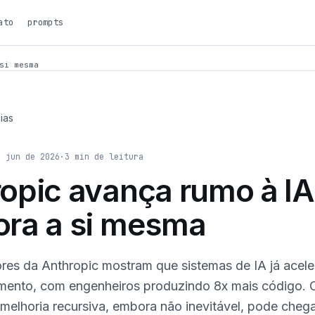
ato
prompts
si mesma
ias
e jun de 2026
·
3
min de leitura
opic avança rumo à I
ora a si mesma
res da Anthropic mostram que sistemas de IA já acele
mento, com engenheiros produzindo 8x mais código. 
melhoria recursiva, embora não inevitável, pode cheg