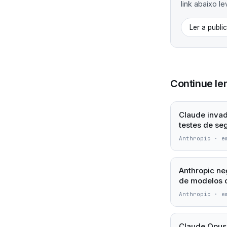
link abaixo le
Ler a publi
Continue le
Claude invad
testes de se
Anthropic
·
e
Anthropic ne
de modelos 
Anthropic
·
e
Claude Opus 