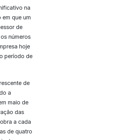
ificativo na
rio em que um
cessor de
 os números
mpresa hoje
no período de
rescente de
do a
 em maio de
ração das
dobra a cada
as de quatro