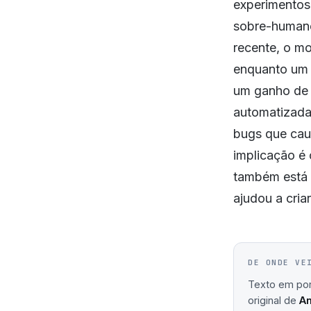
experimentos
sobre-humano
recente, o m
enquanto um 
um ganho de 
automatizada
bugs que cau
implicação é 
também está 
ajudou a criar
DE ONDE VE
Texto em port
original de
An