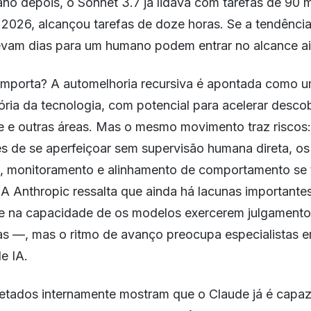
no depois, o Sonnet 3.7 já lidava com tarefas de 90 m
2026, alcançou tarefas de doze horas. Se a tendência
levam dias para um humano podem entrar no alcance ai
 importa? A automelhoria recursiva é apontada como u
ória da tecnologia, com potencial para acelerar desco
e e outras áreas. Mas o mesmo movimento traz riscos:
s de se aperfeiçoar sem supervisão humana direta, o
, monitoramento e alinhamento de comportamento se 
. A Anthropic ressalta que ainda há lacunas important
e na capacidade de os modelos exercerem julgamento
as —, mas o ritmo de avanço preocupa especialistas 
e IA.
etados internamente mostram que o Claude já é capaz