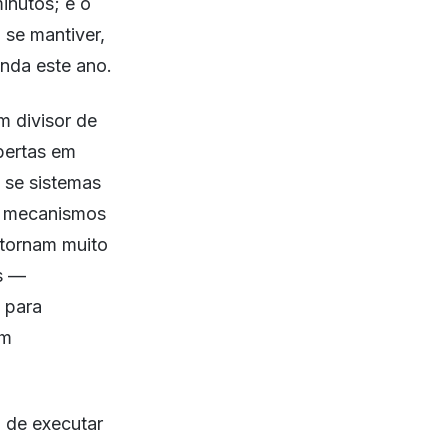
inutos; e o
 se mantiver,
nda este ano.
m divisor de
bertas em
 se sistemas
s mecanismos
tornam muito
es —
 para
em
 de executar