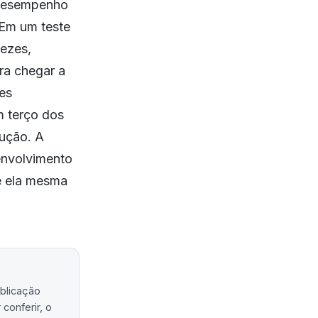
 desempenho
 Em um teste
vezes,
ra chegar a
es
m terço dos
ução. A
senvolvimento
ue ela mesma
ublicação
conferir, o