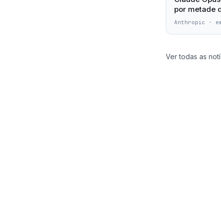
por metade 
Anthropic
·
e
Ver todas as notí