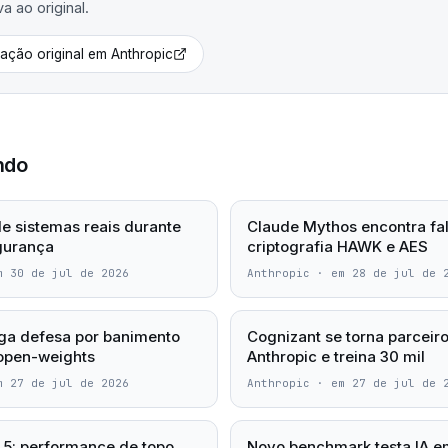
va ao original.
cação original em
Anthropic
ndo
e sistemas reais durante
Claude Mythos encontra fa
gurança
criptografia HAWK e AES
m 30 de jul de 2026
Anthropic
·
em 28 de jul de 
ga defesa por banimento
Cognizant se torna parceiro
open-weights
Anthropic e treina 30 mil
m 27 de jul de 2026
Anthropic
·
em 27 de jul de 
5: performance de topo
Novo benchmark testa IA em