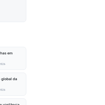
lhas em
2026
 global da
2026
 vigilância