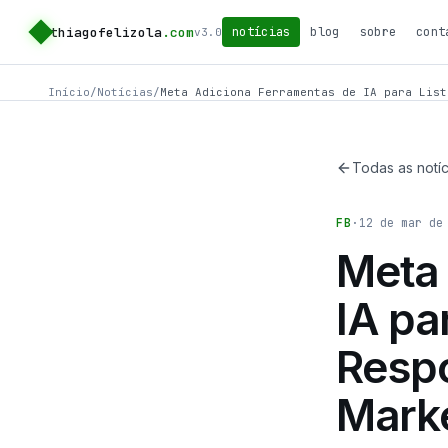
thiagofelizola
.com
notícias
blog
sobre
cont
v3.0
Início
/
Notícias
/
Meta Adiciona Ferramentas de IA para List
Todas as notíc
FB
·
12 de mar de
Meta 
IA pa
Resp
Mark