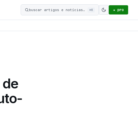
★ pro
buscar artigos e notícias…
⌘K
Ativar modo c
 de
uto-