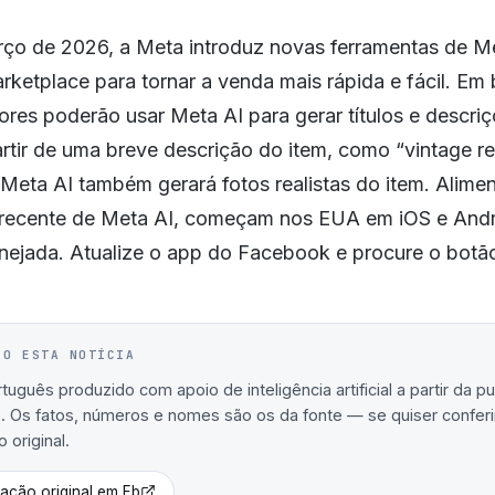
ço de 2026, a Meta introduz novas ferramentas de M
ketplace para tornar a venda mais rápida e fácil. Em
res poderão usar Meta AI para gerar títulos e descri
rtir de uma breve descrição do item, como “vintage re
 Meta AI também gerará fotos realistas do item. Alime
recente de Meta AI, começam nos EUA em iOS e And
nejada. Atualize o app do Facebook e procure o botã
IO ESTA NOTÍCIA
uguês produzido com apoio de inteligência artificial a partir da p
b
. Os fatos, números e nomes são os da fonte — se quiser conferir,
 original.
cação original em
Fb