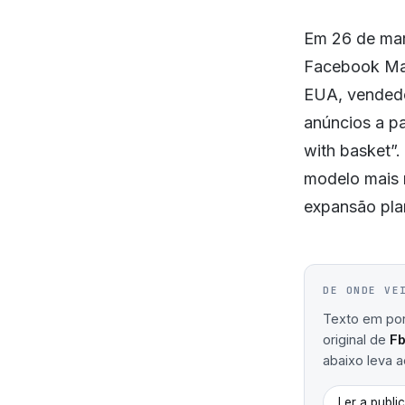
Em 26 de mar
Facebook Mar
EUA, vendedo
anúncios a pa
with basket”.
modelo mais 
expansão pla
DE ONDE VE
Texto em port
original de
F
abaixo leva ao
Ler a publi