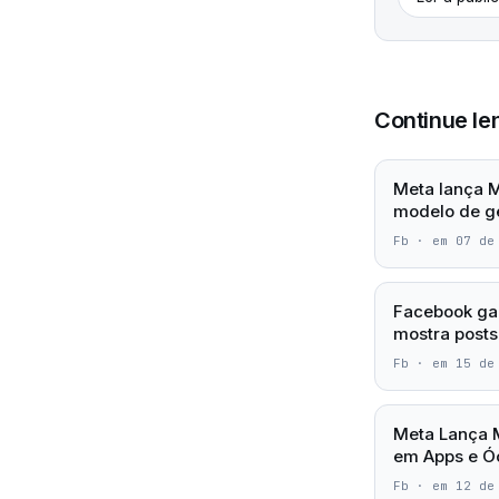
Continue le
Meta lança M
modelo de g
Fb
·
em 07 de
Facebook ga
mostra posts
Fb
·
em 15 de
Meta Lança 
em Apps e Óc
Fb
·
em 12 de