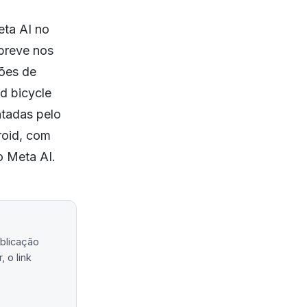
eta AI no
 breve nos
ções de
d bicycle
ntadas pelo
roid, com
o Meta AI.
ublicação
 o link